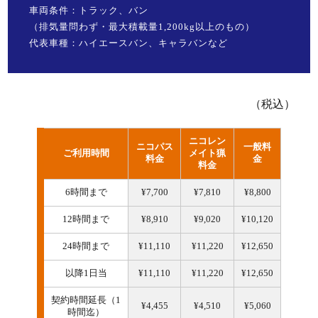
車両条件：トラック、バン
（排気量問わず・最大積載量1,200kg以上のもの）
代表車種：ハイエースバン、キャラバンなど
（税込）
ニコレン
ニコパス
一般料
ご利用時間
メイト猟
料金
金
料金
6時間まで
¥7,700
¥7,810
¥8,800
12時間まで
¥8,910
¥9,020
¥10,120
24時間まで
¥11,110
¥11,220
¥12,650
以降1日当
¥11,110
¥11,220
¥12,650
契約時間延長（1
¥4,455
¥4,510
¥5,060
時間迄）