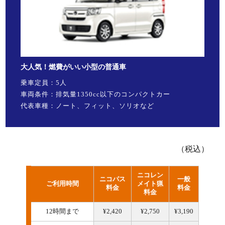
大人気！燃費がいい小型の普通車
乗車定員：5人
車両条件：排気量1350cc以下のコンパクトカー
代表車種：ノート、フィット、ソリオなど
（税込）
ニコレン
ニコパス
一般
ご利用時間
メイト猟
料金
料金
料金
12時間まで
¥2,420
¥2,750
¥3,190