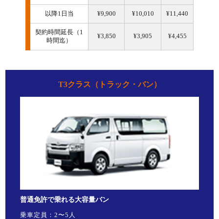
以降1日当
¥9,900
¥10,010
¥11,440
契約時間延長（1
¥3,850
¥3,905
¥4,455
時間迄）
T3クラス（トラック・バン）
普通免許で乗れる大容量バン
乗車定員：2〜5人