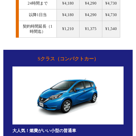
24時間まで
¥4,180
¥4,290
¥4,730
以降1日当
¥4,180
¥4,290
¥4,730
契約時間延長（1
¥1,210
¥1,375
¥1,540
時間迄）
Sクラス（コンパクトカー）
大人気！燃費がいい小型の普通車