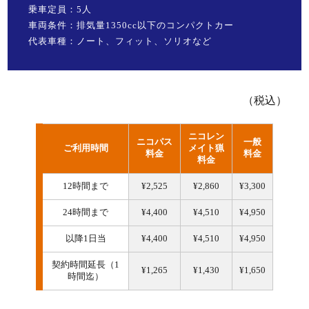
乗車定員：5人
車両条件：排気量1350cc以下のコンパクトカー
代表車種：ノート、フィット、ソリオなど
（税込）
ニコレン
ニコパス
一般
ご利用時間
メイト猟
料金
料金
料金
12時間まで
¥2,525
¥2,860
¥3,300
24時間まで
¥4,400
¥4,510
¥4,950
以降1日当
¥4,400
¥4,510
¥4,950
契約時間延長（1
¥1,265
¥1,430
¥1,650
時間迄）