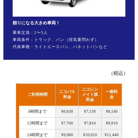
頼りになる大きめ車両！
乗車定員：2〜5人
車両条件：トラック、バン（排気量問わず）
代表車種：ライトエースバン、バネットバンなど
（税込）
ニコレン
ニコパス
一般料
ご利用時間
メイト猟
料金
金
料金
6時間まで
¥6,930
¥7,150
¥8,140
12時間まで
¥7,700
¥7,810
¥8,910
24時間まで
¥9,900
¥10,010
¥11,440