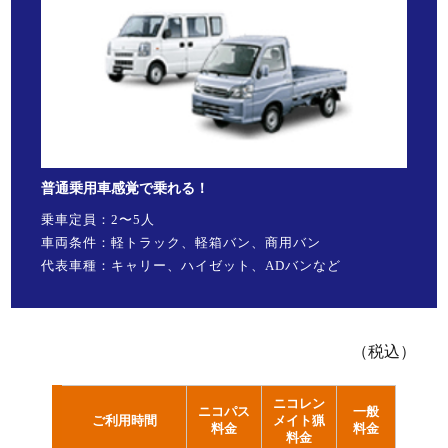
普通乗用車感覚で乗れる！
乗車定員：2〜5人
車両条件：軽トラック、軽箱バン、商用バン
代表車種：キャリー、ハイゼット、ADバンなど
（税込）
ニコレン
ニコパス
一般
ご利用時間
メイト猟
料金
料金
料金