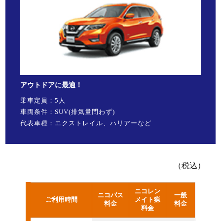
アウトドアに最適！
乗車定員：5人
車両条件：SUV(排気量問わず)
代表車種：エクストレイル、ハリアーなど
（税込）
ニコレン
ニコパス
一般
ご利用時間
メイト猟
料金
料金
料金