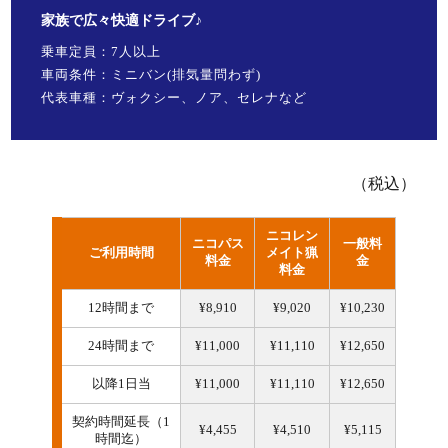
家族で広々快適ドライブ♪
乗車定員：7人以上
車両条件：ミニバン(排気量問わず)
代表車種：ヴォクシー、ノア、セレナなど
（税込）
ニコレン
ニコパス
一般料
ご利用時間
メイト猟
料金
金
料金
12時間まで
¥8,910
¥9,020
¥10,230
24時間まで
¥11,000
¥11,110
¥12,650
以降1日当
¥11,000
¥11,110
¥12,650
契約時間延長（1
¥4,455
¥4,510
¥5,115
時間迄）